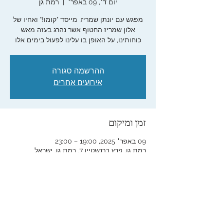
יום ד׳, 09 באפר׳
  |  
רמת גן
מפגש עם יונתן שמריז, מייסד "קומו!" ואחיו של
אלון שמריז החטוף אשר נהרג בעזה מאש
כוחותינו, על האופן בו עלינו לפעול בימים אלו
ההרשמה סגורה
אירועים אחרים
זמן ומיקום
09 באפר׳ 2025, 19:00 – 23:00
רמת גן, פרץ ברנשטיין 7, רמת גן, ישראל
שיתוף